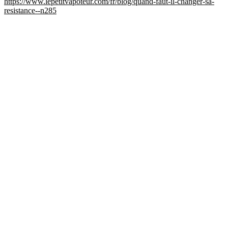
https://www.lepetitvapoteur.com/fr/blog/quand-faut-il-changer-sa-
resistance--n285